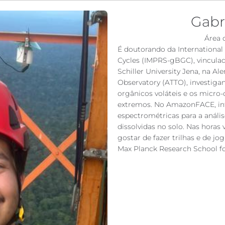
Gabr
Área 
É doutorando da International
Cycles (IMPRS-gBGC), vinculad
Schiller University Jena, na A
Observatory (ATTO), investiga
orgânicos voláteis e os micro
extremos. No AmazonFACE, inte
espectrométricas para a análi
dissolvidas no solo. Nas horas 
gostar de fazer trilhas e de j
Max Planck Research School f