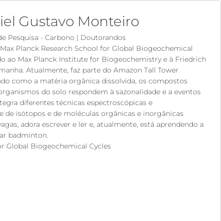
iel Gustavo Monteiro
de Pesquisa - Carbono
|
Doutorandos
 Max Planck Research School for Global Biogeochemical
o ao Max Planck Institute for Biogeochemistry e à Friedrich
lemanha. Atualmente, faz parte do Amazon Tall Tower
ndo como a matéria orgânica dissolvida, os compostos
-organismos do solo respondem à sazonalidade e a eventos
gra diferentes técnicas espectroscópicas e
se de isótopos e de moléculas orgânicas e inorgânicas
vagas, adora escrever e ler e, atualmente, está aprendendo a
ogar badminton.
or Global Biogeochemical Cycles