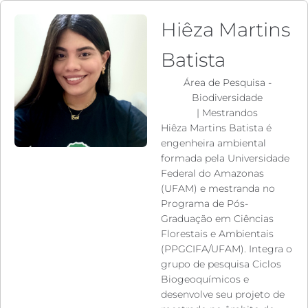
Hiêza Martins
Batista
Área de Pesquisa -
Biodiversidade
|
Mestrandos
Hiêza Martins Batista é
engenheira ambiental
formada pela Universidade
Federal do Amazonas
(UFAM) e mestranda no
Programa de Pós-
Graduação em Ciências
Florestais e Ambientais
(PPGCIFA/UFAM). Integra o
grupo de pesquisa Ciclos
Biogeoquímicos e
desenvolve seu projeto de