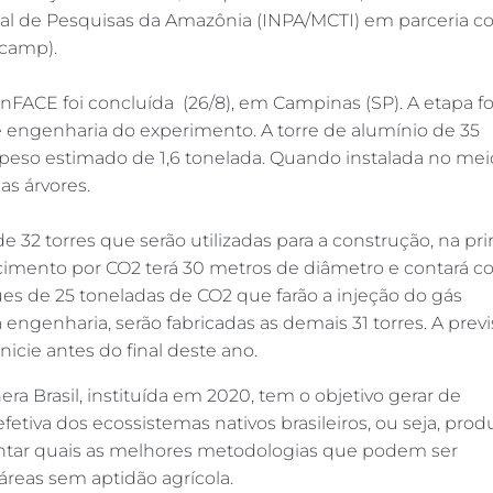
onal de Pesquisas da Amazônia (INPA/MCTI) em parceria c
icamp).
ACE foi concluída (26/8), em Campinas (SP). A etapa fo
e engenharia do experimento. A torre de alumínio de 35
peso estimado de 1,6 tonelada. Quando instalada no mei
as árvores.
e 32 torres que serão utilizadas para a construção, na pr
ecimento por CO2 terá 30 metros de diâmetro e contará c
ues de 25 toneladas de CO2 que farão a injeção do gás
 engenharia, serão fabricadas as demais 31 torres. A previ
inicie antes do final deste ano.
nera Brasil, instituída em 2020, tem o objetivo gerar de
tiva dos ecossistemas nativos brasileiros, ou seja, produ
ontar quais as melhores metodologias que podem ser
áreas sem aptidão agrícola.