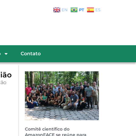
PT
EN
ES
o
Contato
ião
ção
Comitê científico do
AmazonFACE se reúne para