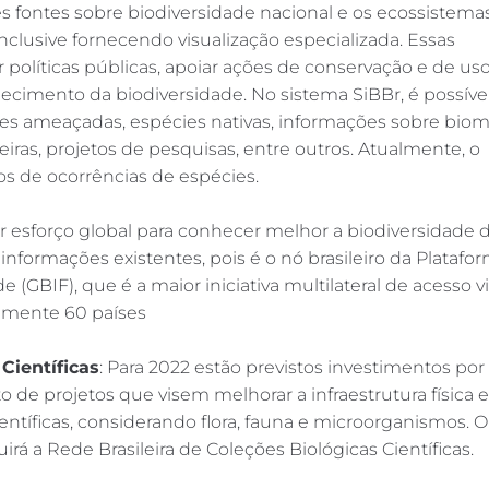
s fontes sobre biodiversidade nacional e os ecossistemas
inclusive fornecendo visualização especializada. Essas
 políticas públicas, apoiar ações de conservação e de us
imento da biodiversidade. No sistema SiBBr, é possíve
s ameaçadas, espécies nativas, informações sobre biom
leiras, projetos de pesquisas, entre outros. Atualmente, o
os de ocorrências de espécies.
or esforço global para conhecer melhor a biodiversidade 
 informações existentes, pois é o nó brasileiro da Platafo
(GBIF), que é a maior iniciativa multilateral de acesso vi
amente 60 países
Científicas
: Para 2022 estão previstos investimentos po
de projetos que visem melhorar a infraestrutura física e
entíficas, considerando flora, fauna e microorganismos. O
rá a Rede Brasileira de Coleções Biológicas Científicas.