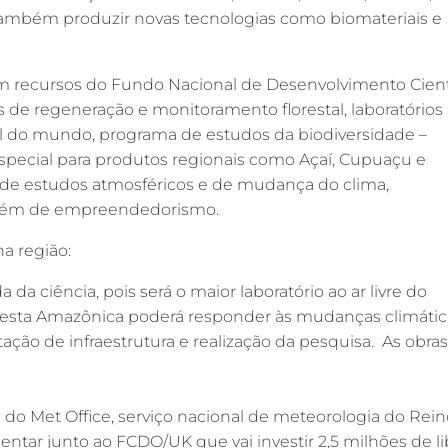
 também produzir novas tecnologias como biomateriais e
om recursos do Fundo Nacional de Desenvolvimento Cient
 de regeneração e monitoramento florestal, laboratórios
cal do mundo, programa de estudos da biodiversidade –
pecial para produtos regionais como Açaí, Cupuaçu e
os de estudos atmosféricos e de mudança do clima,
 além de empreendedorismo.
a região:
 da ciência, pois será o maior laboratório ao ar livre do
esta Amazônica poderá responder às mudanças climática
ão de infraestrutura e realização da pesquisa. As obras
do Met Office, serviço nacional de meteorologia do Rein
ar junto ao FCDO/UK que vai investir 2,5 milhões de lib