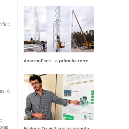
ífico
AmazonFace – a primeira torre
s. A
o
ras,
Ecólogo David Lapola comenta