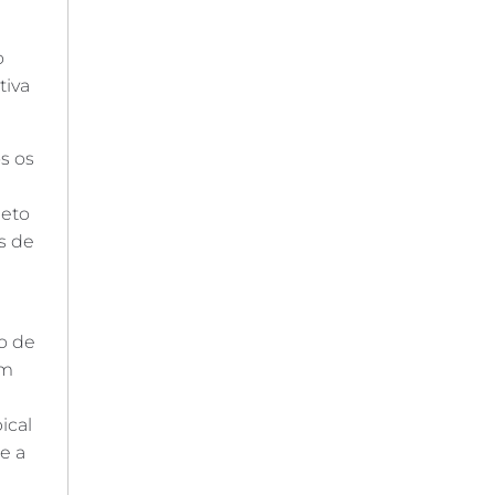
o
tiva
s os
jeto
s de
ão de
em
ical
e a