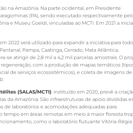
stão na Amazônia. Na parte ocidental, em Presidente
m Paragominas (PA), sendo executado respectivamente pel
nia e Museu Goeldi, vinculadas ao MCTI. Em 2021 a inicia
2022 será utilizado para expandir a iniciativa para todo
(Pantanal, Pampa, Caatinga, Cerrado, Mata Atlântica,
a-se atingir de 2,8 mil a 4,2 mil parcelas amostrais. O pro
 de regeneração, com a produção de mapas temáticos (tipo
cial de serviços ecossistêmicos), e coleta de imagens de
R.
télites (SALAS/MCTI)
: instituído em 2020, prevê a criaç
tas da Amazônia. São infraestruturas de apoio divididas 
ços de laboratórios e acomodações adequadas para
 tempo em áreas remotas em meio à maior floresta trop
ncionamento, como o laboratório flutuante Vitória-Régia 