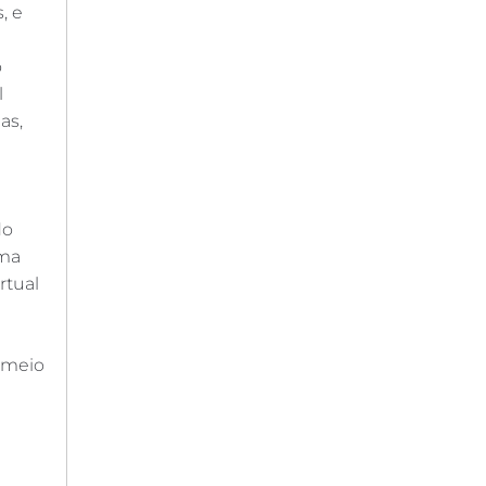
, e
o
l
as,
do
rma
rtual
r meio