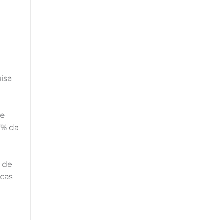
I
isa
 e
7% da
 de
icas