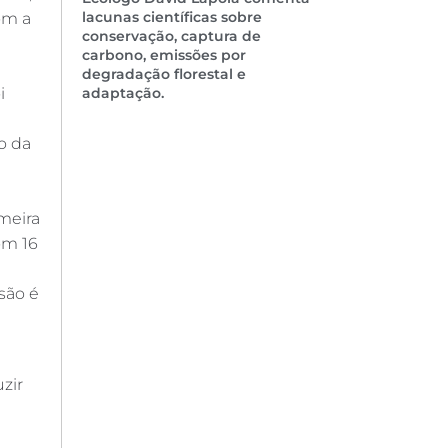
lacunas científicas sobre
om a
conservação, captura de
carbono, emissões por
degradação florestal e
i
adaptação.
o da
imeira
om 16
são é
zir