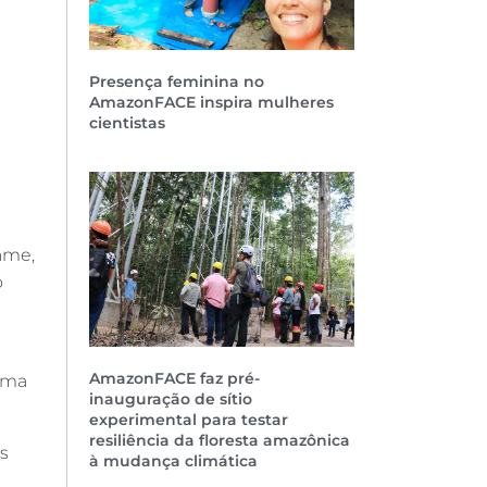
Presença feminina no
AmazonFACE inspira mulheres
cientistas
ame,
o
AmazonFACE faz pré-
 uma
inauguração de sítio
experimental para testar
resiliência da floresta amazônica
s
à mudança climática