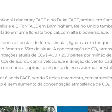
e National Laboratory FACE e no Duke FACE, ambos em flo
lia e e BiFor-FACE em Birmingham, Reino Unido também 
o em uma floresta tropical, com alta biodiversidade.
torres dispostas de forma circular, ligadas a um tanque
 diâmetro e 35m de altura. A concentração de CO₂ atmosf
ntrações atuais de CO₂ (~400 + 200 partes por milhão d
 CO₂ de acordo com a velocidade e direção do vento. Ca
de modo a capturar a resposta do ecossistema florestal
 anéis FACE, sendo 3 deles tratamento, com atmosfera 
sto é, sem aumento da concentração atmosférica de CO₂.