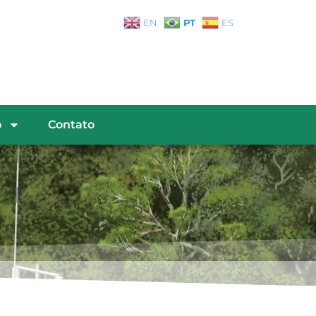
PT
EN
ES
o
Contato