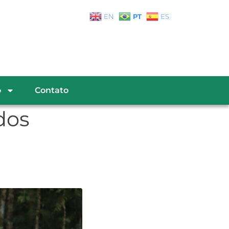
PT
EN
ES
o
Contato
dos