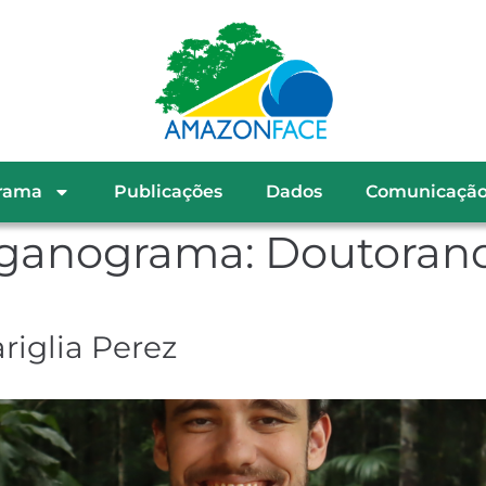
rama
Publicações
Dados
Comunicaçã
ganograma:
Doutoran
riglia Perez