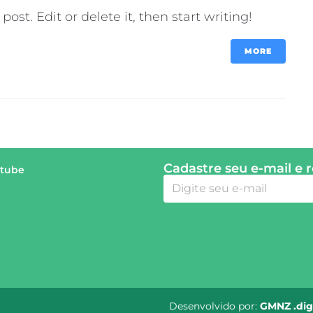
ost. Edit or delete it, then start writing!
MORE
Cadastre seu e-mail e 
tube
Desenvolvido por:
GMNZ .dig