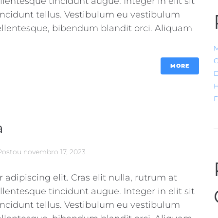
llentesque tincidunt augue. Integer in elit sit
incidunt tellus. Vestibulum eu vestibulum
pellentesque, bibendum blandit orci. Aliquam
M
C
MORE
D
H
F
a
Postou
novembro 17, 2023
dipiscing elit. Cras elit nulla, rutrum at
llentesque tincidunt augue. Integer in elit sit
incidunt tellus. Vestibulum eu vestibulum