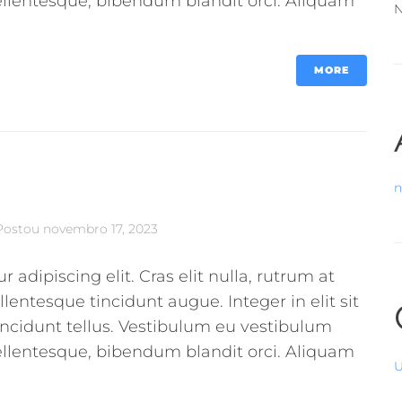
pellentesque, bibendum blandit orci. Aliquam
N
MORE
n
Postou
novembro 17, 2023
adipiscing elit. Cras elit nulla, rutrum at
llentesque tincidunt augue. Integer in elit sit
incidunt tellus. Vestibulum eu vestibulum
pellentesque, bibendum blandit orci. Aliquam
U