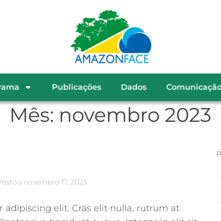
rama
Publicações
Dados
Comunicaçã
Mês:
novembro 2023
P
Postou
novembro 17, 2023
dipiscing elit. Cras elit nulla, rutrum at