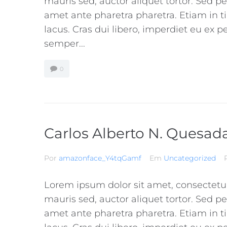
mauris sed, auctor aliquet tortor. Sed pe
amet ante pharetra pharetra. Etiam in t
lacus. Cras dui libero, imperdiet eu ex 
semper...
0
Carlos Alberto N. Quesad
Por
amazonface_Y4tqGamf
Em
Uncategorized
Lorem ipsum dolor sit amet, consectetur a
mauris sed, auctor aliquet tortor. Sed pe
amet ante pharetra pharetra. Etiam in t