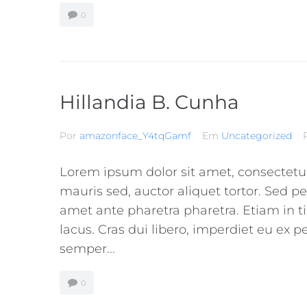
0
Hillandia B. Cunha
Por
amazonface_Y4tqGamf
Em
Uncategorized
Lorem ipsum dolor sit amet, consectetur a
mauris sed, auctor aliquet tortor. Sed pe
amet ante pharetra pharetra. Etiam in t
lacus. Cras dui libero, imperdiet eu ex 
semper...
0