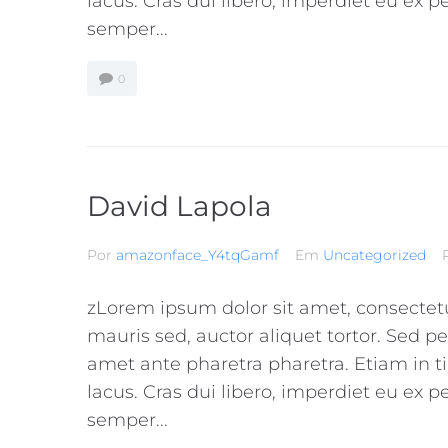
lacus. Cras dui libero, imperdiet eu ex 
semper...
0
David Lapola
Por
amazonface_Y4tqGamf
Em
Uncategorized
zLorem ipsum dolor sit amet, consectetur 
mauris sed, auctor aliquet tortor. Sed pe
amet ante pharetra pharetra. Etiam in t
lacus. Cras dui libero, imperdiet eu ex 
semper...