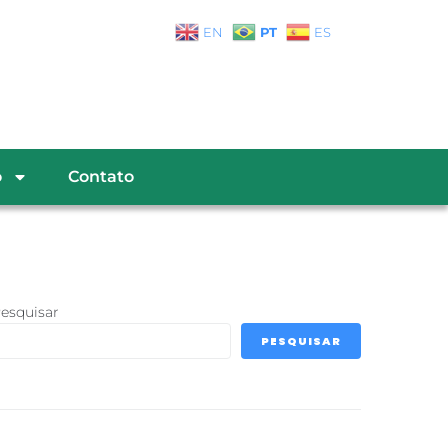
PT
EN
ES
o
Contato
esquisar
PESQUISAR