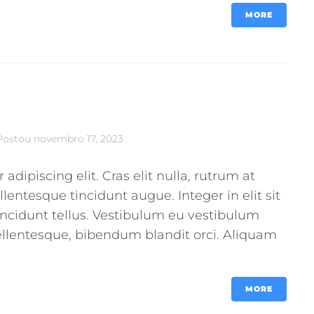
MORE
Postou
novembro 17, 2023
dipiscing elit. Cras elit nulla, rutrum at
llentesque tincidunt augue. Integer in elit sit
incidunt tellus. Vestibulum eu vestibulum
pellentesque, bibendum blandit orci. Aliquam
MORE