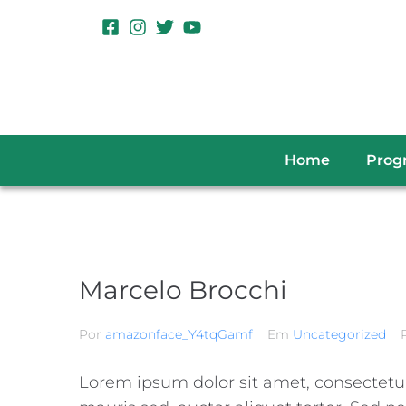
Home
Prog
Marcelo Brocchi
Por
amazonface_Y4tqGamf
Em
Uncategorized
Lorem ipsum dolor sit amet, consectetur a